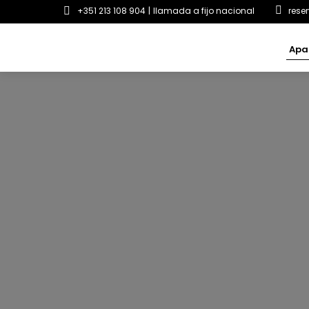
+351 213 108 904
|
llamada a fijo nacional
rese
Apa