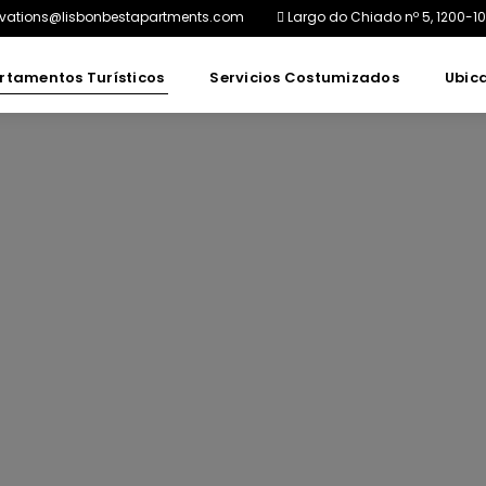
rvations@lisbonbestapartments.com
Largo do Chiado nº 5, 1200-10
rtamentos Turísticos
Servicios Costumizados
Ubic