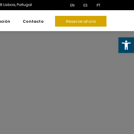
8 Lisboa
, Portugal
EN
ES
PT
ación
Contacto
Reserve ahora
Abrir barra de herramientas