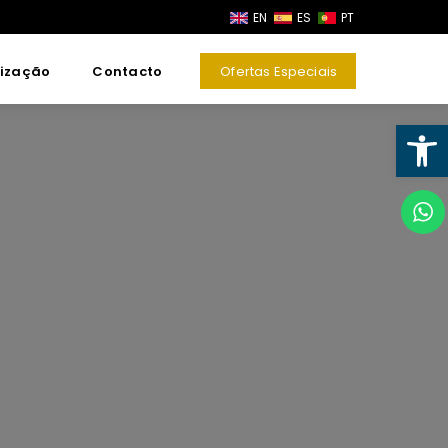
EN
ES
PT
lização
Contacto
Ofertas Especiais
Open toolbar